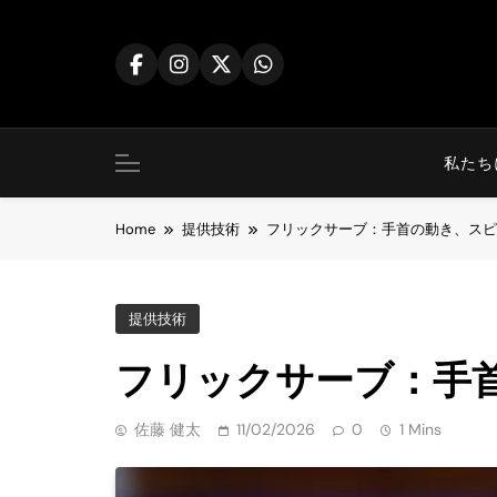
Skip
to
content
私たち
Home
提供技術
フリックサーブ：手首の動き、スピ
提供技術
フリックサーブ：手
佐藤 健太
11/02/2026
0
1 Mins