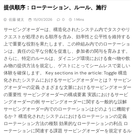
提供順序：ローテーション、ルール、施行
佐藤 健太
15/01/2026
0
1 Mins
サービングオーダーは、構造化されたシステム内でタスクやリ
クエストが処理される順序を含み、効率性と公平性を維持する
上で重要な役割を果たします。この枠組み内でのローテーショ
ンは、責任の公平な分配を促進し、参加者の関与を育みます。
さらに、特定のルールは、ダイニング環境における食べ物や飲
み物の提供方法を規定し、ゲストにとってシームレスで楽しい
体験を確保します。 Key sections in the article: Toggle 構造
化されたシステムにおけるサービングオーダーとは？ サービン
グオーダーの定義 さまざまな文脈におけるサービングオーダー
の重要性 サービングオーダーの構成要素 実践におけるサービ
ングオーダーの例 サービングオーダーに関する一般的な誤解
サービングオーダー内でのローテーションはどのように機能す
るか？ 構造化されたシステムにおけるローテーションの定義
ローテーション方法の種類 効果的なローテーションの利点 ロ
ーテーションに関連する課題 サービングオーダーを規定するル