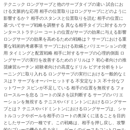
テクニック ロングサーブと他のサーブタイプの違い 試合にお
ける文脈的な応用 相手の位置取りはロングサーブにどのように
影響するか？ 相手のスタンスと位置取りを読む 相手の位置に
基づいてサーブ戦略を調整する 異なる相手タイプに対するカウ
ンターストラテジー コートの位置がサーブの効果に与える影響
ロングサーブの効果を高めるための戦略は？ サーブにおける重
要な戦術的考慮事項 サーブにおける欺瞞とバリエーションの使
用 タイミングと配置戦略 相手に対するサーブの心理的側面 ロ
ングサーブの実行を改善するためのドリルは？ 初心者向けの推
奨練習ルーチン 経験者向けの高度なドリル ビデオ分析をトレ
ーニングに取り入れる ロングサーブの実行における一般的なミ
スは？ サーブをオーバーヒットする 不安定なトス 不十分なフ
ットワーク スピンが不足している 相手の位置を無視する フォ
ロースルーを怠る コートの深さを誤判断する サーブのバリエ
ーションを無視する テニスやバドミントンにおけるロングサー
ブとは？ テニスやバドミントンにおけるロングサーブは、シャ
トルコックやボールを相手のコートの奥深くに送ることを目的
としたサーブの一種です。この戦略は、相手を押し戻し、攻撃
的なプレーの機会を生み出し、ゲームのペースをコントロール