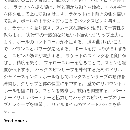
す。 ラケットを振る際は、脚と腰から動きを始め、エネルギー
を体を通して上に移動させます。ラケットは下向きの弧を描い
て動き、ボールの下半分を打つことでバックスピンを与えま
す。ラケットを振り抜き、スムーズな動作を維持して一貫性を
保ちます。 実行中の一般的な間違い 不適切なグリップ圧力に
より、ボールのコントロールが不足する。 膝を曲げないこと
で、バランスとパワーが悪化する。 ボールを打つのが遅すぎる
と、スピンの効果が減少する。 ラケットのスイングを過度に伸
ばし、精度を失う。 フォロースルーを怠ることで、スピンと精
度が低下する。 バックスピンサーブを練習するためのドリル
シャドースイング：ボールなしでバックスピンサーブの動作を
練習し、グリップと体の位置に集中する。 壁でのリバウンド：
ボールを壁に打ち、スピンを観察し、技術を調整する。 パート
ナードリル：パートナーと協力してバックスピンサーブのサー
ブとレシーブを練習し、リアルタイムのフィードバックを得
る。…
Read More