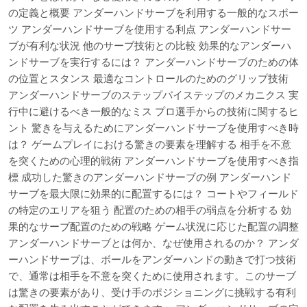
の定義と概要 アンダーハンドサーブを利用する一般的なスポー
ツ アンダーハンドサーブを使用する利点 アンダーハンドサー
ブが有利な状況 他のサーブ技術との比較 効果的なアンダーハ
ンドサーブを実行するには？ アンダーハンドサーブのための体
の位置とスタンス 最適なコントロールのためのグリップ技術
アンダーハンドサーブのステップバイステップのメカニクス 実
行中に避けるべき一般的なミス プロ選手からの技術に関するヒ
ント 驚きを与えるためにアンダーハンドサーブを使用すべき時
は？ ゲームプレイにおける驚きの要素を理解する 相手を不意
を突くための心理的戦術 アンダーハンドサーブを使用すべき指
標 成功した驚きのアンダーハンドサーブの例 アンダーハンド
サーブを最大限に効果的に配置するには？ コートやフィールド
の特定のエリアを狙う 配置のための相手の弱点を分析する 効
果的なサーブ配置のための戦略 ゲーム状況に応じた配置の調整
アンダーハンドサーブとは何か、なぜ使用されるのか？ アンダ
ーハンドサーブは、ボールをアンダーハンドの動きで打つ技術
で、通常は相手を不意を突くために使用されます。このサーブ
は驚きの要素があり、受け手のポジショニングに挑戦する有利