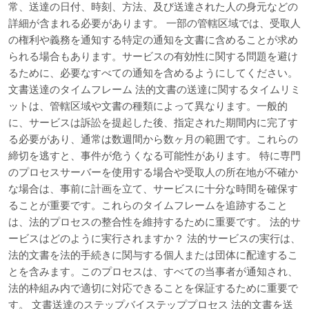
常、送達の日付、時刻、方法、及び送達された人の身元などの
詳細が含まれる必要があります。 一部の管轄区域では、受取人
の権利や義務を通知する特定の通知を文書に含めることが求め
られる場合もあります。サービスの有効性に関する問題を避け
るために、必要なすべての通知を含めるようにしてください。
文書送達のタイムフレーム 法的文書の送達に関するタイムリミ
ットは、管轄区域や文書の種類によって異なります。一般的
に、サービスは訴訟を提起した後、指定された期間内に完了す
る必要があり、通常は数週間から数ヶ月の範囲です。これらの
締切を逃すと、事件が危うくなる可能性があります。 特に専門
のプロセスサーバーを使用する場合や受取人の所在地が不確か
な場合は、事前に計画を立て、サービスに十分な時間を確保す
ることが重要です。これらのタイムフレームを追跡すること
は、法的プロセスの整合性を維持するために重要です。 法的サ
ービスはどのように実行されますか？ 法的サービスの実行は、
法的文書を法的手続きに関与する個人または団体に配達するこ
とを含みます。このプロセスは、すべての当事者が通知され、
法的枠組み内で適切に対応できることを保証するために重要で
す。 文書送達のステップバイステッププロセス 法的文書を送