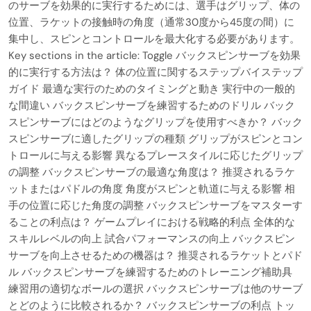
のサーブを効果的に実行するためには、選手はグリップ、体の
位置、ラケットの接触時の角度（通常30度から45度の間）に
集中し、スピンとコントロールを最大化する必要があります。
Key sections in the article: Toggle バックスピンサーブを効果
的に実行する方法は？ 体の位置に関するステップバイステップ
ガイド 最適な実行のためのタイミングと動き 実行中の一般的
な間違い バックスピンサーブを練習するためのドリル バック
スピンサーブにはどのようなグリップを使用すべきか？ バック
スピンサーブに適したグリップの種類 グリップがスピンとコン
トロールに与える影響 異なるプレースタイルに応じたグリップ
の調整 バックスピンサーブの最適な角度は？ 推奨されるラケ
ットまたはパドルの角度 角度がスピンと軌道に与える影響 相
手の位置に応じた角度の調整 バックスピンサーブをマスターす
ることの利点は？ ゲームプレイにおける戦略的利点 全体的な
スキルレベルの向上 試合パフォーマンスの向上 バックスピン
サーブを向上させるための機器は？ 推奨されるラケットとパド
ル バックスピンサーブを練習するためのトレーニング補助具
練習用の適切なボールの選択 バックスピンサーブは他のサーブ
とどのように比較されるか？ バックスピンサーブの利点 トッ