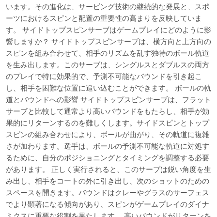
います。その進化は、サービング技術の継続的な発展と、スポ
ーツにおけるスピンと配置の重要性の高まりを反映していま
す。 サイドトップスピンサーブはゲームプレイにどのように影
響しますか？ サイドトップスピンサーブは、横方向と上方向の
スピンを組み合わせて、相手のリズムを乱す独特のボール軌道
を生み出します。このサーブは、シングルスとダブルスの両方
のプレイで特に効果的で、予測不可能なバウンドを引き起こ
し、相手を困難な位置に追い込むことができます。 ボールの軌
道とバウンドへの影響 サイドトップスピンサーブは、フラット
サーブと比較して通常より高いバウンドをもたらし、相手が効
果的にリターンするのを難しくします。サイドスピンとトップ
スピンの組み合わせにより、ボールが曲がり、その軌道に複雑
さが加わります。選手は、ボールの予測不可能な軌道に対処す
るために、自分のポジショニングとタイミングを調整する必要
があります。 正しく実行されると、このサーブは鋭い角度を生
み出し、相手をコートの外に引き出し、次のショットのための
スペースを開きます。バウンドはクレーやグラスのサーフェス
でより顕著になる傾向があり、スピンがゲームプレイのダイナ
ミクスに重要な役割を果たします。 高いバウンドがリターンを