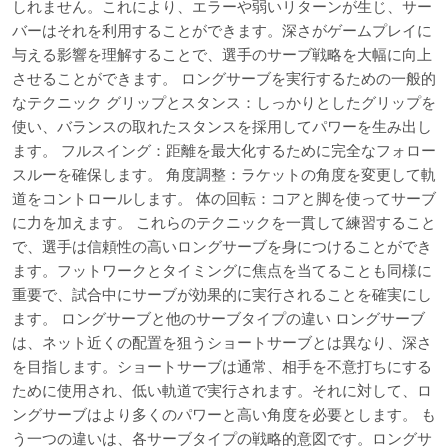
しれません。これにより、エラーや弱いリターンが生じ、サー
バーはそれを利用することができます。深さがゲームプレイに
与える影響を理解することで、選手のサーブ戦略を大幅に向上
させることができます。 ロングサーブを実行するための一般的
なテクニック グリップとスタンス：しっかりとしたグリップを
使い、バランスの取れたスタンスを採用してパワーを生み出し
ます。 フルスイング：距離を最大化するために完全なフォロー
スルーを確保します。 角度調整：ラケットの角度を変更して軌
道をコントロールします。 体の回転：コアと脚を使ってサーブ
に力を加えます。 これらのテクニックを一貫して練習すること
で、選手は信頼性の高いロングサーブを身につけることができ
ます。フットワークとタイミングに焦点を当てることも同様に
重要で、試合中にサーブが効果的に実行されることを確実にし
ます。 ロングサーブと他のサーブタイプの違い ロングサーブ
は、ネット近くの配置を狙うショートサーブとは異なり、深さ
を目指します。ショートサーブは通常、相手を不意打ちにする
ために使用され、低い軌道で実行されます。それに対して、ロ
ングサーブはより多くのパワーと高い角度を必要とします。 も
う一つの違いは、各サーブタイプの戦略的意図です。ロングサ