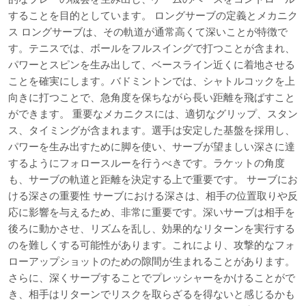
することを目的としています。 ロングサーブの定義とメカニク
ス ロングサーブは、その軌道が通常高くて深いことが特徴で
す。テニスでは、ボールをフルスイングで打つことが含まれ、
パワーとスピンを生み出して、ベースライン近くに着地させる
ことを確実にします。バドミントンでは、シャトルコックを上
向きに打つことで、急角度を保ちながら長い距離を飛ばすこと
ができます。 重要なメカニクスには、適切なグリップ、スタン
ス、タイミングが含まれます。選手は安定した基盤を採用し、
パワーを生み出すために脚を使い、サーブが望ましい深さに達
するようにフォロースルーを行うべきです。ラケットの角度
も、サーブの軌道と距離を決定する上で重要です。 サーブにお
ける深さの重要性 サーブにおける深さは、相手の位置取りや反
応に影響を与えるため、非常に重要です。深いサーブは相手を
後ろに動かさせ、リズムを乱し、効果的なリターンを実行する
のを難しくする可能性があります。これにより、攻撃的なフォ
ローアップショットのための隙間が生まれることがあります。
さらに、深くサーブすることでプレッシャーをかけることがで
き、相手はリターンでリスクを取らざるを得ないと感じるかも