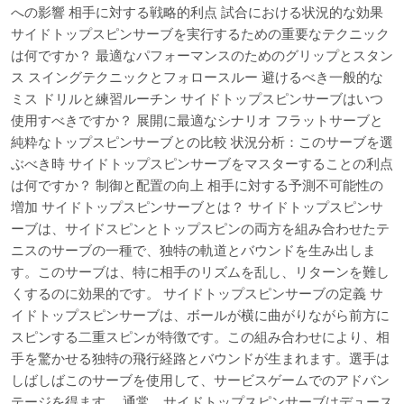
への影響 相手に対する戦略的利点 試合における状況的な効果
サイドトップスピンサーブを実行するための重要なテクニック
は何ですか？ 最適なパフォーマンスのためのグリップとスタン
ス スイングテクニックとフォロースルー 避けるべき一般的な
ミス ドリルと練習ルーチン サイドトップスピンサーブはいつ
使用すべきですか？ 展開に最適なシナリオ フラットサーブと
純粋なトップスピンサーブとの比較 状況分析：このサーブを選
ぶべき時 サイドトップスピンサーブをマスターすることの利点
は何ですか？ 制御と配置の向上 相手に対する予測不可能性の
増加 サイドトップスピンサーブとは？ サイドトップスピンサ
ーブは、サイドスピンとトップスピンの両方を組み合わせたテ
ニスのサーブの一種で、独特の軌道とバウンドを生み出しま
す。このサーブは、特に相手のリズムを乱し、リターンを難し
くするのに効果的です。 サイドトップスピンサーブの定義 サ
イドトップスピンサーブは、ボールが横に曲がりながら前方に
スピンする二重スピンが特徴です。この組み合わせにより、相
手を驚かせる独特の飛行経路とバウンドが生まれます。選手は
しばしばこのサーブを使用して、サービスゲームでのアドバン
テージを得ます。 通常、サイドトップスピンサーブはデュース