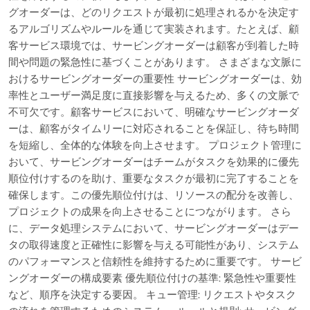
グオーダーは、どのリクエストが最初に処理されるかを決定す
るアルゴリズムやルールを通じて実装されます。たとえば、顧
客サービス環境では、サービングオーダーは顧客が到着した時
間や問題の緊急性に基づくことがあります。 さまざまな文脈に
おけるサービングオーダーの重要性 サービングオーダーは、効
率性とユーザー満足度に直接影響を与えるため、多くの文脈で
不可欠です。顧客サービスにおいて、明確なサービングオーダ
ーは、顧客がタイムリーに対応されることを保証し、待ち時間
を短縮し、全体的な体験を向上させます。 プロジェクト管理に
おいて、サービングオーダーはチームがタスクを効果的に優先
順位付けするのを助け、重要なタスクが最初に完了することを
確保します。この優先順位付けは、リソースの配分を改善し、
プロジェクトの成果を向上させることにつながります。 さら
に、データ処理システムにおいて、サービングオーダーはデー
タの取得速度と正確性に影響を与える可能性があり、システム
のパフォーマンスと信頼性を維持するために重要です。 サービ
ングオーダーの構成要素 優先順位付けの基準: 緊急性や重要性
など、順序を決定する要因。 キュー管理: リクエストやタスク