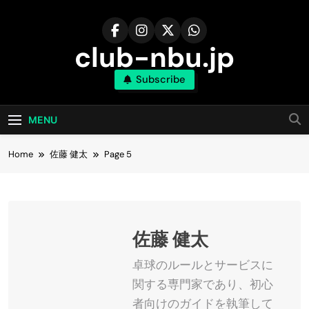
Skip
to
content
club-nbu.jp
Subscribe
MENU
Home
佐藤 健太
Page 5
佐藤 健太
卓球のルールとサービスに
関する専門家であり、初心
者向けのガイドを執筆して