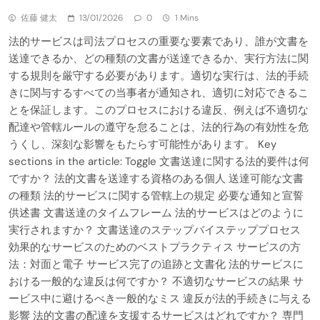
佐藤 健太
13/01/2026
0
1 Mins
法的サービスは司法プロセスの重要な要素であり、誰が文書を
送達できるか、どの種類の文書が送達できるか、実行方法に関
する規則を厳守する必要があります。適切な実行は、法的手続
きに関与するすべての当事者が通知され、適切に対応できるこ
とを保証します。このプロセスにおける違反、例えば不適切な
配達や管轄ルールの遵守を怠ることは、法的行為の有効性を危
うくし、深刻な影響をもたらす可能性があります。 Key
sections in the article: Toggle 文書送達に関する法的要件は何
ですか？ 法的文書を送達する資格のある個人 送達可能な文書
の種類 法的サービスに関する管轄上の規定 必要な通知と宣誓
供述書 文書送達のタイムフレーム 法的サービスはどのように
実行されますか？ 文書送達のステップバイステッププロセス
効果的なサービスのためのベストプラクティス サービスの方
法：対面と電子 サービス完了の追跡と文書化 法的サービスに
おける一般的な違反は何ですか？ 不適切なサービスの結果 サ
ービス中に避けるべき一般的なミス 違反が法的手続きに与える
影響 法的文書の配達を支援するサービスはどれですか？ 専門