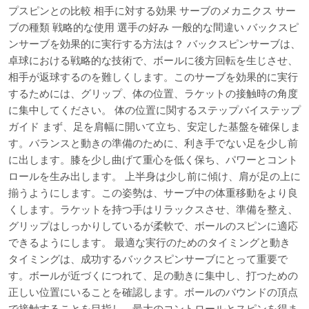
プスピンとの比較 相手に対する効果 サーブのメカニクス サー
ブの種類 戦略的な使用 選手の好み 一般的な間違い バックスピ
ンサーブを効果的に実行する方法は？ バックスピンサーブは、
卓球における戦略的な技術で、ボールに後方回転を生じさせ、
相手が返球するのを難しくします。このサーブを効果的に実行
するためには、グリップ、体の位置、ラケットの接触時の角度
に集中してください。 体の位置に関するステップバイステップ
ガイド まず、足を肩幅に開いて立ち、安定した基盤を確保しま
す。バランスと動きの準備のために、利き手でない足を少し前
に出します。膝を少し曲げて重心を低く保ち、パワーとコント
ロールを生み出します。 上半身は少し前に傾け、肩が足の上に
揃うようにします。この姿勢は、サーブ中の体重移動をより良
くします。ラケットを持つ手はリラックスさせ、準備を整え、
グリップはしっかりしているが柔軟で、ボールのスピンに適応
できるようにします。 最適な実行のためのタイミングと動き
タイミングは、成功するバックスピンサーブにとって重要で
す。ボールが近づくにつれて、足の動きに集中し、打つための
正しい位置にいることを確認します。ボールのバウンドの頂点
で接触することを目指し、最大のコントロールとスピンを得ま