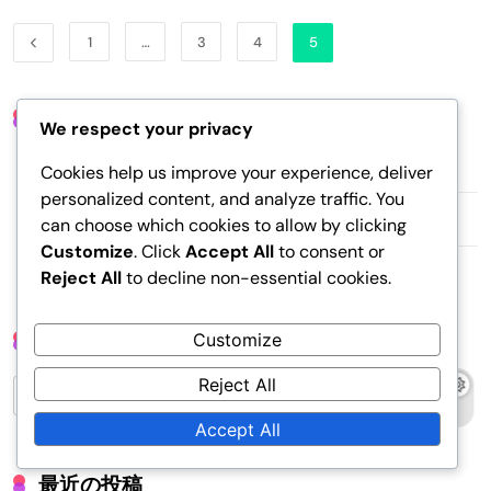
1
…
3
4
5
リンク
We respect your privacy
お問い合わせ
Cookies help us improve your experience, deliver
personalized content, and analyze traffic. You
私たちについて
can choose which cookies to allow by clicking
Customize
. Click
Accept All
to consent or
ブログ投稿
Reject All
to decline non-essential cookies.
検索
Customize
Reject All
Search
for:
Accept All
最近の投稿