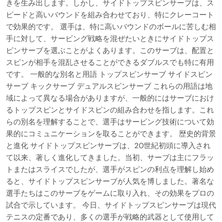
きを生み出します。しかし、サイドトップスピンサーブは、ス
ピードと高いバウンドを組み合わせており、特にクレーコート
で効果的です。 選手は、特に高いバウンドのボールに苦しむ相
手に対して、サービング戦略を混ぜたいときにサイドトップス
ピンサーブを選ぶことがよくあります。このサーブは、配置と
スピンが相手を混乱させることができるダブルスでも特に有用
です。 一般的な別名と用語 トップスピンサーブ サイドスピン
サーブ キックサーブ デュアルスピンサーブ これらの用語は地
域によって異なる場合がありますが、一般的にはサーブにおけ
るトップスピンとサイドスピンの組み合わせを指します。これ
らの別名を理解することで、選手はサービング技術について効
果的にコミュニケーションを取ることができます。 歴史的背景
と進化 サイドトップスピンサーブは、20世紀初頭に導入され
て以来、著しく進化してきました。当初、サーブは主にフラッ
トまたはスライスでしたが、選手がスピンの利点を理解し始め
ると、サイドトップスピンサーブが人気を博しました。著名な
選手たちはこのサーブをゲームに取り入れ、その効果をプロの
試合で示しています。 今日、サイドトップスピンサーブは現代
テニスの定番であり、多くの選手が戦略的武器として使用して