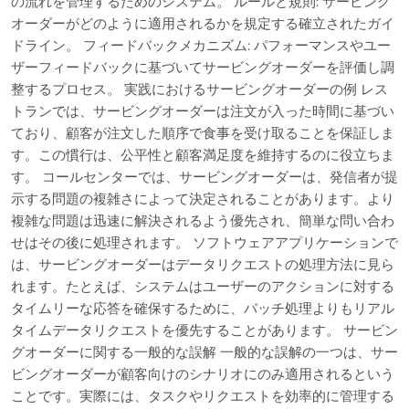
の流れを管理するためのシステム。 ルールと規則: サービング
オーダーがどのように適用されるかを規定する確立されたガイ
ドライン。 フィードバックメカニズム: パフォーマンスやユー
ザーフィードバックに基づいてサービングオーダーを評価し調
整するプロセス。 実践におけるサービングオーダーの例 レス
トランでは、サービングオーダーは注文が入った時間に基づい
ており、顧客が注文した順序で食事を受け取ることを保証しま
す。この慣行は、公平性と顧客満足度を維持するのに役立ちま
す。 コールセンターでは、サービングオーダーは、発信者が提
示する問題の複雑さによって決定されることがあります。より
複雑な問題は迅速に解決されるよう優先され、簡単な問い合わ
せはその後に処理されます。 ソフトウェアアプリケーションで
は、サービングオーダーはデータリクエストの処理方法に見ら
れます。たとえば、システムはユーザーのアクションに対する
タイムリーな応答を確保するために、バッチ処理よりもリアル
タイムデータリクエストを優先することがあります。 サービン
グオーダーに関する一般的な誤解 一般的な誤解の一つは、サー
ビングオーダーが顧客向けのシナリオにのみ適用されるという
ことです。実際には、タスクやリクエストを効率的に管理する