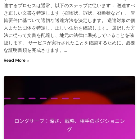
達するプロセスは通常、以下のステップに従います： 送達すべ
き正しい文書を特定します（召喚状、訴状、召喚状など）。 管
轄要件に基づいて適切な送達方法を決定します。 送達対象の個
人または団体を特定し、正しい住所を確認します。 選択した方
法に従って文書を配達し、地元の法律に準拠していることを確
認します。 サービスが実行されたことを確認するために、必要
な証明書類を完成させます。…
Read More