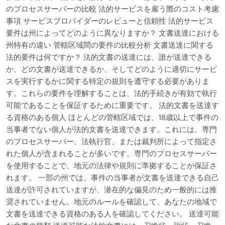
のプロセスサーバーの比較 法的サービスを雇う際のコスト考慮
事項 サービスプロバイダーのレビューと信頼性 法的サービス
要件は州によってどのように異なりますか？ 文書送達における
州特有の違い 管轄区域間の要件の比較分析 文書送達に関する
法的要件は何ですか？ 法的文書の送達には、誰が送達できる
か、どの文書が送達できるか、そしてどのように適切にサービ
スを実行するかに関する特定の規則を遵守する必要がありま
す。これらの要件を理解することは、法的手続きが有効で執行
可能であることを保証するために重要です。 法的文書を送達す
る資格のある個人 ほとんどの管轄区域では、18歳以上で事件の
当事者でない個人が法的文書を送達できます。これには、専門
のプロセスサーバー、法執行官、または裁判所によって指定さ
れた個人が含まれることが多いです。専門のプロセスサーバー
を使用することで、地元の法律や規則に準拠することが保証さ
れます。 一部の州では、事件の当事者が文書を送達できる自己
送達が許可されていますが、潜在的な偏見のため一般的には推
奨されていません。地元のルールを確認して、あなたの地域で
文書を送達できる資格のある人を確認してください。 送達可能