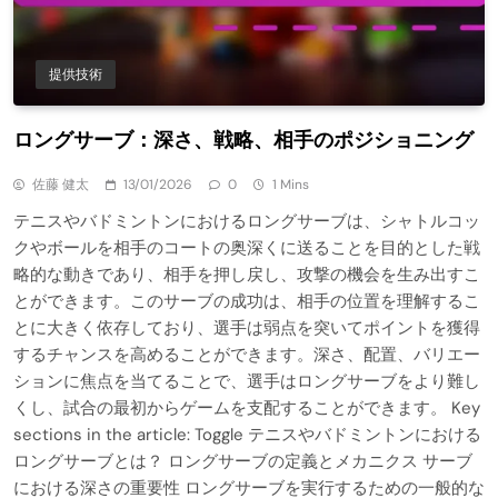
提供技術
ロングサーブ：深さ、戦略、相手のポジショニング
佐藤 健太
13/01/2026
0
1 Mins
テニスやバドミントンにおけるロングサーブは、シャトルコッ
クやボールを相手のコートの奥深くに送ることを目的とした戦
略的な動きであり、相手を押し戻し、攻撃の機会を生み出すこ
とができます。このサーブの成功は、相手の位置を理解するこ
とに大きく依存しており、選手は弱点を突いてポイントを獲得
するチャンスを高めることができます。深さ、配置、バリエー
ションに焦点を当てることで、選手はロングサーブをより難し
くし、試合の最初からゲームを支配することができます。 Key
sections in the article: Toggle テニスやバドミントンにおける
ロングサーブとは？ ロングサーブの定義とメカニクス サーブ
における深さの重要性 ロングサーブを実行するための一般的な