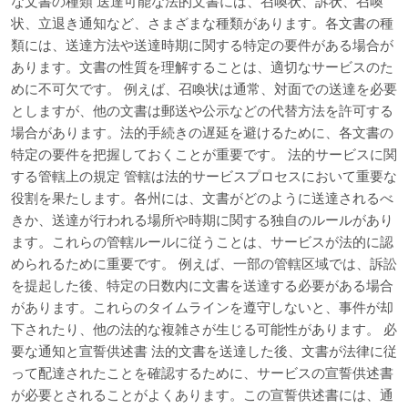
な文書の種類 送達可能な法的文書には、召喚状、訴状、召喚
状、立退き通知など、さまざまな種類があります。各文書の種
類には、送達方法や送達時期に関する特定の要件がある場合が
あります。文書の性質を理解することは、適切なサービスのた
めに不可欠です。 例えば、召喚状は通常、対面での送達を必要
としますが、他の文書は郵送や公示などの代替方法を許可する
場合があります。法的手続きの遅延を避けるために、各文書の
特定の要件を把握しておくことが重要です。 法的サービスに関
する管轄上の規定 管轄は法的サービスプロセスにおいて重要な
役割を果たします。各州には、文書がどのように送達されるべ
きか、送達が行われる場所や時期に関する独自のルールがあり
ます。これらの管轄ルールに従うことは、サービスが法的に認
められるために重要です。 例えば、一部の管轄区域では、訴訟
を提起した後、特定の日数内に文書を送達する必要がある場合
があります。これらのタイムラインを遵守しないと、事件が却
下されたり、他の法的な複雑さが生じる可能性があります。 必
要な通知と宣誓供述書 法的文書を送達した後、文書が法律に従
って配達されたことを確認するために、サービスの宣誓供述書
が必要とされることがよくあります。この宣誓供述書には、通