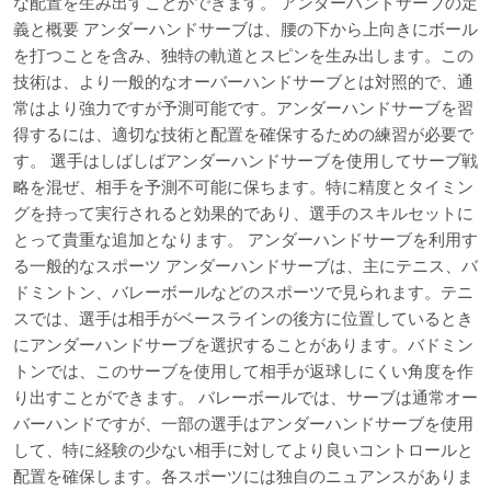
な配置を生み出すことができます。 アンダーハンドサーブの定
義と概要 アンダーハンドサーブは、腰の下から上向きにボール
を打つことを含み、独特の軌道とスピンを生み出します。この
技術は、より一般的なオーバーハンドサーブとは対照的で、通
常はより強力ですが予測可能です。アンダーハンドサーブを習
得するには、適切な技術と配置を確保するための練習が必要で
す。 選手はしばしばアンダーハンドサーブを使用してサーブ戦
略を混ぜ、相手を予測不可能に保ちます。特に精度とタイミン
グを持って実行されると効果的であり、選手のスキルセットに
とって貴重な追加となります。 アンダーハンドサーブを利用す
る一般的なスポーツ アンダーハンドサーブは、主にテニス、バ
ドミントン、バレーボールなどのスポーツで見られます。テニ
スでは、選手は相手がベースラインの後方に位置しているとき
にアンダーハンドサーブを選択することがあります。バドミン
トンでは、このサーブを使用して相手が返球しにくい角度を作
り出すことができます。 バレーボールでは、サーブは通常オー
バーハンドですが、一部の選手はアンダーハンドサーブを使用
して、特に経験の少ない相手に対してより良いコントロールと
配置を確保します。各スポーツには独自のニュアンスがありま